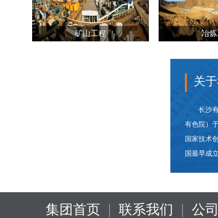
矿山工程
冶炼
关于
长沙有色
有色院）于
国家技术
国最早成立
|
|
集团首页
联系我们
公